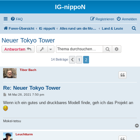
IG-nippoN
FAQ
Registrieren
Anmelden
S
Foren-Übersicht
IG nippoN
Alles rund um die Modell(bahn)
Land & Leute
u
Neuer Tokyo Tower
c
Suche
Erweiterte
Antworten
h
e
1
2
Vorherige
14 Beiträge
Tibor Bach
Re: Neuer Tokyo Tower
B
Mi Mai 26, 2021 7:50 pm
e
i
Wenn ich ein gutes und druckbares Modell finde, geh ich das Projekt an
t
r
a
g
Mokei-tetsu
Leuchtturm