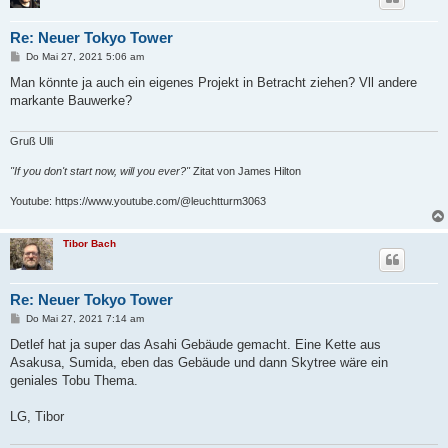
Re: Neuer Tokyo Tower
B
Do Mai 27, 2021 5:06 am
e
i
Man könnte ja auch ein eigenes Projekt in Betracht ziehen? Vll andere
t
markante Bauwerke?
r
a
g
Gruß Ulli
"If you don't start now, will you ever?"
Zitat von James Hilton
Youtube: https://www.youtube.com/@leuchtturm3063
Tibor Bach
Re: Neuer Tokyo Tower
B
Do Mai 27, 2021 7:14 am
e
i
Detlef hat ja super das Asahi Gebäude gemacht. Eine Kette aus
t
Asakusa, Sumida, eben das Gebäude und dann Skytree wäre ein
r
a
geniales Tobu Thema.
g
LG, Tibor