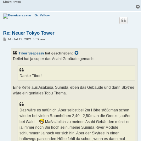
Mokei-tetsu
Dr. Yellow
Re: Neuer Tokyo Tower
B
Mo Jul 12, 2021 8:59 am
e
i
t
Tibor Szepessy
hat geschrieben:
r
a
Detlef hat ja super das Asahi Gebäude gemacht.
g
Danke Tibor!
Eine Kette aus Asakusa, Sumida, eben das Gebäude und dann Skytree
wäre ein geniales Tobu Thema.
Das wäre es natürlich. Aber selbst bei 2m Höhe stößt man schon
wieder bei vielen Raumhöhen 2,40 - 2,50m an die Grenze, außer
bei Waldi...
Maßstäblich zu meinen Asahi Gebäuden müsst er
ja immer noch 3m hoch sein. meine Sumida River Module
schlummern ja noch vor sich hin. Aber der Skytree in einer
halbwegs passenden Höhe fehlt da schon, wenn es dann mal