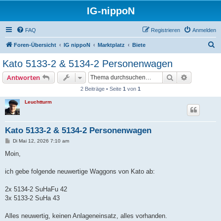
IG-nippoN
FAQ
Registrieren
Anmelden
S
Foren-Übersicht
IG nippoN
Marktplatz
Biete
u
Kato 5133-2 & 5134-2 Personenwagen
c
Suche
Erweiterte
Antworten
h
2 Beiträge • Seite
1
von
1
e
Leuchtturm
Kato 5133-2 & 5134-2 Personenwagen
B
Di Mai 12, 2026 7:10 am
e
i
Moin,
t
r
a
ich gebe folgende neuwertige Waggons von Kato ab:
g
2x 5134-2 SuHaFu 42
3x 5133-2 SuHa 43
Alles neuwertig, keinen Anlageneinsatz, alles vorhanden.