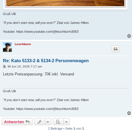
Gruß Ulli
"If you don't start now, will you ever?"
Zitat von James Hilton
Youtube: https://www.youtube.com/@leuchtturm3063
Leuchtturm
Re: Kato 5133-2 & 5134-2 Personenwagen
B
Mi Jun 10, 2026 7:17 am
e
i
Letzte Preisanpassung: 70€ inkl. Versand
t
r
a
g
Gruß Ulli
"If you don't start now, will you ever?"
Zitat von James Hilton
Youtube: https://www.youtube.com/@leuchtturm3063
Antworten
2 Beiträge • Seite
1
von
1