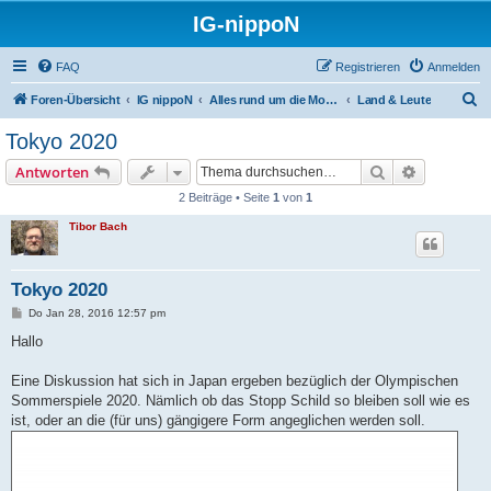
IG-nippoN
FAQ
Registrieren
Anmelden
S
Foren-Übersicht
IG nippoN
Alles rund um die Modell(bahn)
Land & Leute
u
Tokyo 2020
c
Suche
Erweiterte
Antworten
h
2 Beiträge • Seite
1
von
1
e
Tibor Bach
Tokyo 2020
B
Do Jan 28, 2016 12:57 pm
e
i
Hallo
t
r
a
Eine Diskussion hat sich in Japan ergeben bezüglich der Olympischen
g
Sommerspiele 2020. Nämlich ob das Stopp Schild so bleiben soll wie es
ist, oder an die (für uns) gängigere Form angeglichen werden soll.