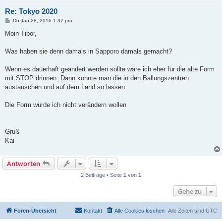
Re: Tokyo 2020
B
Do Jan 28, 2016 1:37 pm
e
i
Moin Tibor,
t
r
a
Was haben sie denn damals in Sapporo damals gemacht?
g
Wenn es dauerhaft geändert werden sollte wäre ich eher für die alte Form
mit STOP drinnen. Dann könnte man die in den Ballungszentren
austauschen und auf dem Land so lassen.
Die Form würde ich nicht verändern wollen
Gruß
Kai
Antworten
2 Beiträge • Seite
1
von
1
Gehe zu
Foren-Übersicht
Kontakt
Alle Cookies löschen
Alle Zeiten sind
UTC