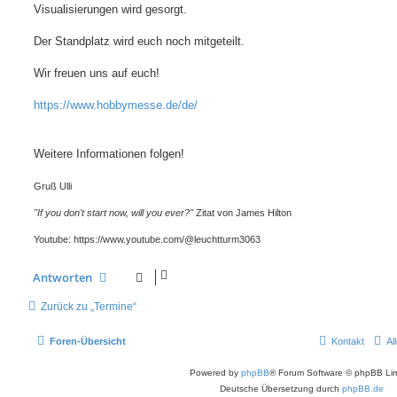
Visualisierungen wird gesorgt.
Der Standplatz wird euch noch mitgeteilt.
Wir freuen uns auf euch!
https://www.hobbymesse.de/de/
Weitere Informationen folgen!
Gruß Ulli
"If you don't start now, will you ever?"
Zitat von James Hilton
Youtube: https://www.youtube.com/@leuchtturm3063
Antworten
Zurück zu „Termine“
Foren-Übersicht
Kontakt
Al
Powered by
phpBB
® Forum Software © phpBB Lim
Deutsche Übersetzung durch
phpBB.de