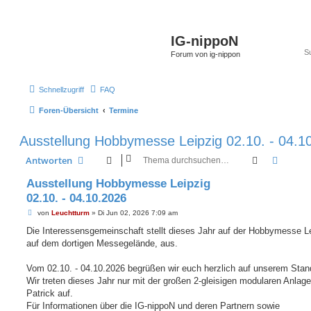
IG-nippoN
Forum von ig-nippon
Schnellzugriff
FAQ
Foren-Übersicht
Termine
Ausstellung Hobbymesse Leipzig 02.10. - 04.1
Suche
Erweit
Antworten
Ausstellung Hobbymesse Leipzig
02.10. - 04.10.2026
B
von
Leuchtturm
»
Di Jun 02, 2026 7:09 am
e
i
Die Interessensgemeinschaft stellt dieses Jahr auf der Hobbymesse Le
t
auf dem dortigen Messegelände, aus.
r
a
g
Vom 02.10. - 04.10.2026 begrüßen wir euch herzlich auf unserem Stan
Wir treten dieses Jahr nur mit der großen 2-gleisigen modularen Anlag
Patrick auf.
Für Informationen über die IG-nippoN und deren Partnern sowie