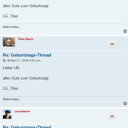
r
a
alles Gute zum Geburtstag!
g
LG, Tibor
Mokei-tetsu
Tibor Bach
Re: Geburtstags-Thread
B
Mi Mai 27, 2026 5:02 am
e
i
Lieber Ulli,
t
r
a
alles Gute zum Geburtstag!
g
LG, Tibor
Mokei-tetsu
Leuchtturm
Re: Geburtstags-Thread