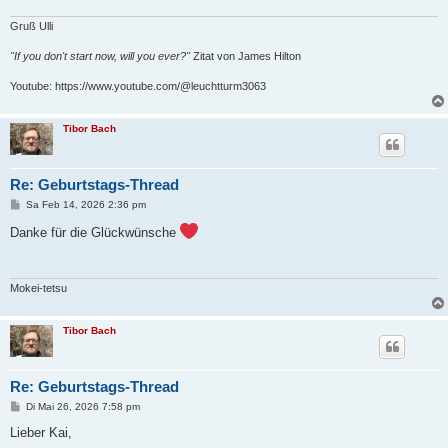
a
g
Gruß Ulli
"If you don't start now, will you ever?"
Zitat von James Hilton
Youtube: https://www.youtube.com/@leuchtturm3063
Tibor Bach
Re: Geburtstags-Thread
B
Sa Feb 14, 2026 2:36 pm
e
i
Danke für die Glückwünsche
t
r
a
g
Mokei-tetsu
Tibor Bach
Re: Geburtstags-Thread
B
Di Mai 26, 2026 7:58 pm
e
i
Lieber Kai,
t