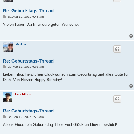
Re: Geburtstags-Thread
B
Sa Aug 16, 2025 6:43 am
e
i
Vielen lieben Dank für eure guten Wünsche.
t
r
a
g
Markus
Re: Geburtstags-Thread
B
Do Feb 12, 2026 6:07 am
e
i
Lieber Tibor, herzlichen Glückwunsch zum Geburtstag und alles Gute für
t
Dich. Von Herzen Happy Birthday!
r
a
g
Leuchtturm
Re: Geburtstags-Thread
B
Do Feb 12, 2026 7:23 am
e
i
Allens Gode to’n Geburtsdag Tibor, veel Glück un bliev mopsfidel!
t
r