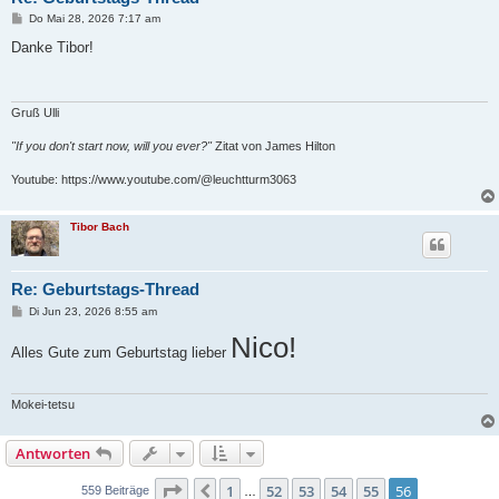
B
Do Mai 28, 2026 7:17 am
e
i
Danke Tibor!
t
r
a
g
Gruß Ulli
"If you don't start now, will you ever?"
Zitat von James Hilton
Youtube: https://www.youtube.com/@leuchtturm3063
Tibor Bach
Re: Geburtstags-Thread
B
Di Jun 23, 2026 8:55 am
e
i
Nico!
Alles Gute zum Geburtstag lieber
t
r
a
g
Mokei-tetsu
Antworten
Seite
56
von
56
1
52
53
54
55
56
Vorherige
559 Beiträge
…