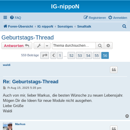
IG-nippoN
FAQ
Registrieren
Anmelden
S
Foren-Übersicht
IG nippoN
Sonstiges
Smalltalk
u
Geburtstags-Thread
c
Suche
Erweiterte
Antworten
h
e
Seite
56
von
56
1
52
53
54
55
56
Vorherige
559 Beiträge
…
waldi
Re: Geburtstags-Thread
B
Fr Aug 15, 2025 5:35 pm
e
i
Auch von mir, lieber Markus, die besten Wünsche zu neuen Lebensjahr.
t
Mögen Dir die Ideen für neue Module nicht ausgehen.
r
a
Liebe Grüße
g
Waldi
Markus