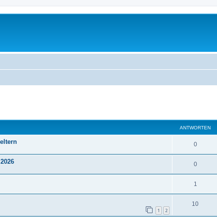
eiterte Suche
ANTWORTEN
eltern
0
.2026
0
1
10
1
2