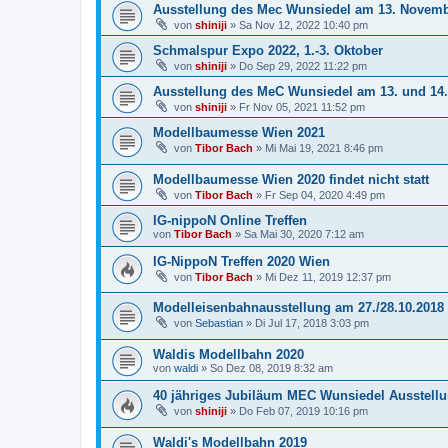
Ausstellung des Mec Wunsiedel am 13. Novemb
von
shiniji
»
Sa Nov 12, 2022 10:40 pm
Schmalspur Expo 2022, 1.-3. Oktober
von
shiniji
»
Do Sep 29, 2022 11:22 pm
Ausstellung des MeC Wunsiedel am 13. und 14
von
shiniji
»
Fr Nov 05, 2021 11:52 pm
Modellbaumesse Wien 2021
von
Tibor Bach
»
Mi Mai 19, 2021 8:46 pm
Modellbaumesse Wien 2020 findet nicht statt
von
Tibor Bach
»
Fr Sep 04, 2020 4:49 pm
IG-nippoN Online Treffen
von
Tibor Bach
»
Sa Mai 30, 2020 7:12 am
IG-NippoN Treffen 2020 Wien
von
Tibor Bach
»
Mi Dez 11, 2019 12:37 pm
Modelleisenbahnausstellung am 27./28.10.2018
von
Sebastian
»
Di Jul 17, 2018 3:03 pm
Waldis Modellbahn 2020
von
waldi
»
So Dez 08, 2019 8:32 am
40 jähriges Jubiläum MEC Wunsiedel Ausstellu
von
shiniji
»
Do Feb 07, 2019 10:16 pm
Waldi's Modellbahn 2019