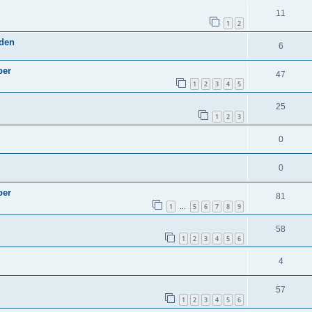
11
1
2
sden
6
ber
47
1
2
3
4
5
25
1
2
3
0
0
ber
81
1
5
6
7
8
9
…
58
1
2
3
4
5
6
4
57
1
2
3
4
5
6