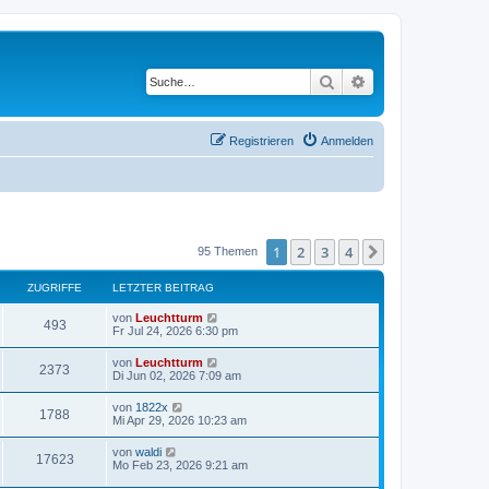
Suche
Erweiterte Suche
Registrieren
Anmelden
1
2
3
4
Nächste
95 Themen
ZUGRIFFE
LETZTER BEITRAG
von
Leuchtturm
493
Fr Jul 24, 2026 6:30 pm
von
Leuchtturm
2373
Di Jun 02, 2026 7:09 am
von
1822x
1788
Mi Apr 29, 2026 10:23 am
von
waldi
17623
Mo Feb 23, 2026 9:21 am