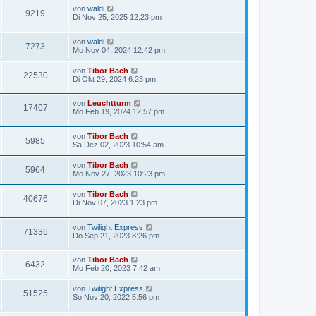
von
waldi
9219
Di Nov 25, 2025 12:23 pm
von
waldi
7273
Mo Nov 04, 2024 12:42 pm
von
Tibor Bach
22530
Di Okt 29, 2024 6:23 pm
von
Leuchtturm
17407
Mo Feb 19, 2024 12:57 pm
von
Tibor Bach
5985
Sa Dez 02, 2023 10:54 am
von
Tibor Bach
5964
Mo Nov 27, 2023 10:23 pm
von
Tibor Bach
40676
Di Nov 07, 2023 1:23 pm
von
Twilight Express
71336
Do Sep 21, 2023 8:26 pm
von
Tibor Bach
6432
Mo Feb 20, 2023 7:42 am
von
Twilight Express
51525
So Nov 20, 2022 5:56 pm