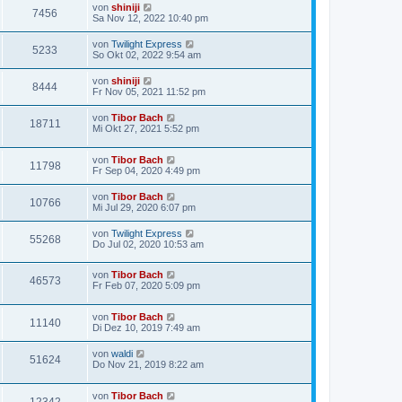
von
shiniji
7456
Sa Nov 12, 2022 10:40 pm
von
Twilight Express
5233
So Okt 02, 2022 9:54 am
von
shiniji
8444
Fr Nov 05, 2021 11:52 pm
von
Tibor Bach
18711
Mi Okt 27, 2021 5:52 pm
von
Tibor Bach
11798
Fr Sep 04, 2020 4:49 pm
von
Tibor Bach
10766
Mi Jul 29, 2020 6:07 pm
von
Twilight Express
55268
Do Jul 02, 2020 10:53 am
von
Tibor Bach
46573
Fr Feb 07, 2020 5:09 pm
von
Tibor Bach
11140
Di Dez 10, 2019 7:49 am
von
waldi
51624
Do Nov 21, 2019 8:22 am
von
Tibor Bach
12342