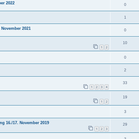
er 2022
0
1
. November 2021
0
10
1
2
0
2
33
1
2
3
4
19
1
2
3
ng 16./17. November 2019
29
1
2
3
3