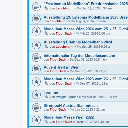
"Faszination Modellbahn" Friedrichshafen 2025
von
Leuchtturm
»
Do Sep 11, 2025 6:38 am
Ausstellung 19. Erlebnis Modellbahn 2025 Dre
von
Leuchtturm
»
Do Aug 01, 2024 5:16 am
Modellbau Messe Wien 2024 vom 25. - 27. Okto
von
Tibor Bach
»
Mi Mär 20, 2024 2:06 pm
Ausstellung Erlebnis Modellbahn 2024
von
Leuchtturm
»
Mo Sep 25, 2023 9:15 am
Internationaler Tag der Modelleisenbahn
von
Tibor Bach
»
Sa Dez 02, 2023 10:54 am
Advent Treff in Wien
von
Tibor Bach
»
Mo Nov 27, 2023 10:23 pm
Modellbau Messe Wien 2023 vom 26. - 29. Okto
von
Tibor Bach
»
Mi Dez 07, 2022 1:02 pm
Termine
von
Twilight Express
»
Mo Mär 04, 2019 7:20 pm
IG nippoN Austria Stammtisch
von
Tibor Bach
»
Mo Jan 16, 2023 8:21 pm
Modellbau Messe Wien 2022
von
Tibor Bach
»
Di Apr 12, 2022 1:30 pm