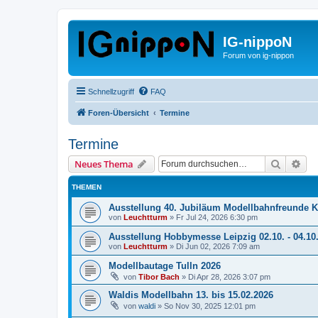
IG-nippoN
Forum von ig-nippon
Schnellzugriff
FAQ
Foren-Übersicht
Termine
Termine
Suche
Erw
Neues Thema
THEMEN
Ausstellung 40. Jubiläum Modellbahnfreunde K
von
Leuchtturm
»
Fr Jul 24, 2026 6:30 pm
Ausstellung Hobbymesse Leipzig 02.10. - 04.10
von
Leuchtturm
»
Di Jun 02, 2026 7:09 am
Modellbautage Tulln 2026
von
Tibor Bach
»
Di Apr 28, 2026 3:07 pm
Waldis Modellbahn 13. bis 15.02.2026
von
waldi
»
So Nov 30, 2025 12:01 pm