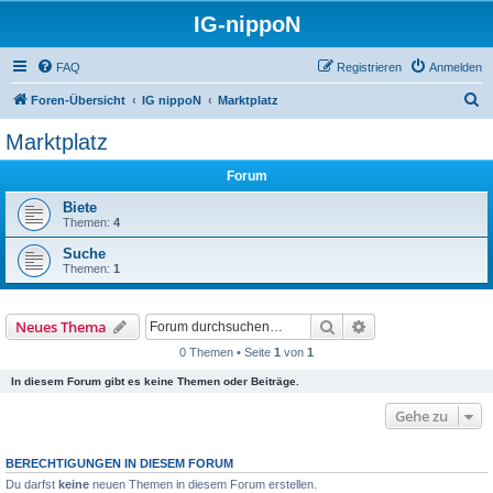
IG-nippoN
FAQ
Registrieren
Anmelden
S
Foren-Übersicht
IG nippoN
Marktplatz
u
Marktplatz
c
Forum
h
e
Biete
Themen:
4
Suche
Themen:
1
Suche
Erweiterte Suche
Neues Thema
0 Themen • Seite
1
von
1
In diesem Forum gibt es keine Themen oder Beiträge.
Gehe zu
BERECHTIGUNGEN IN DIESEM FORUM
Du darfst
keine
neuen Themen in diesem Forum erstellen.