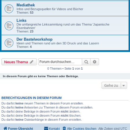
Mediathek
Infos und Bezugsquellen für Videos und Bücher
Themen:
53
Links
Die umfangreiche Linksammlung rund um das Thema 'Japanische
Eisenbahnen'
Themen:
23
Der Bastelworkshop
Ideen und Themen rund um den 3D Druck und das Lasern
Themen:
4
Suche
Erweiterte Suche
Neues Thema
0 Themen • Seite
1
von
1
In diesem Forum gibt es keine Themen oder Beiträge.
Gehe zu
BERECHTIGUNGEN IN DIESEM FORUM
Du darfst
keine
neuen Themen in diesem Forum erstellen.
Du darfst
keine
Antworten zu Themen in diesem Forum erstellen.
Du darfst deine Beiträge in diesem Forum
nicht
ändern.
Du darfst deine Beiträge in diesem Forum
nicht
löschen.
Du darfst
keine
Dateianhänge in diesem Forum erstellen.
Foren-Übersicht
Kontakt
Alle Cookies löschen
Alle Zeiten sind
UTC