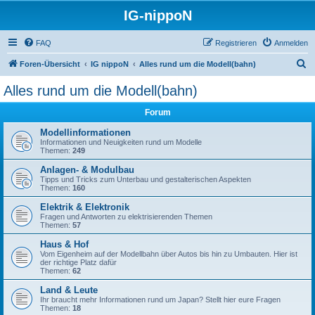
IG-nippoN
FAQ
Registrieren
Anmelden
S
Foren-Übersicht
IG nippoN
Alles rund um die Modell(bahn)
u
Alles rund um die Modell(bahn)
c
Forum
h
e
Modellinformationen
Informationen und Neuigkeiten rund um Modelle
Themen:
249
Anlagen- & Modulbau
Tipps und Tricks zum Unterbau und gestalterischen Aspekten
Themen:
160
Elektrik & Elektronik
Fragen und Antworten zu elektrisierenden Themen
Themen:
57
Haus & Hof
Vom Eigenheim auf der Modellbahn über Autos bis hin zu Umbauten. Hier ist
der richtige Platz dafür
Themen:
62
Land & Leute
Ihr braucht mehr Informationen rund um Japan? Stellt hier eure Fragen
Themen:
18