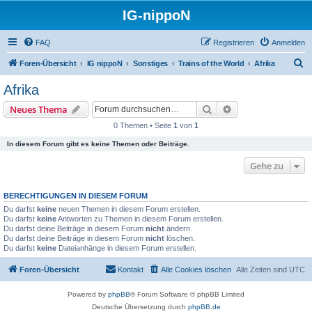
IG-nippoN
FAQ
Registrieren
Anmelden
S
Foren-Übersicht
IG nippoN
Sonstiges
Trains of the World
Afrika
u
Afrika
c
Suche
Erweiterte Suche
Neues Thema
h
0 Themen • Seite
1
von
1
e
In diesem Forum gibt es keine Themen oder Beiträge.
Gehe zu
BERECHTIGUNGEN IN DIESEM FORUM
Du darfst
keine
neuen Themen in diesem Forum erstellen.
Du darfst
keine
Antworten zu Themen in diesem Forum erstellen.
Du darfst deine Beiträge in diesem Forum
nicht
ändern.
Du darfst deine Beiträge in diesem Forum
nicht
löschen.
Du darfst
keine
Dateianhänge in diesem Forum erstellen.
Foren-Übersicht
Kontakt
Alle Cookies löschen
Alle Zeiten sind
UTC
Powered by
phpBB
® Forum Software © phpBB Limited
Deutsche Übersetzung durch
phpBB.de