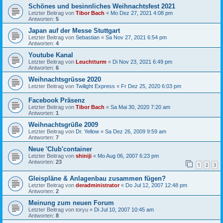
Schönes und besinnliches Weihnachtsfest 2021
Letzter Beitrag von
Tibor Bach
«
Mo Dez 27, 2021 4:08 pm
Antworten:
5
Japan auf der Messe Stuttgart
Letzter Beitrag von
Sebastian
«
Sa Nov 27, 2021 6:54 pm
Antworten:
4
Youtube Kanal
Letzter Beitrag von
Leuchtturm
«
Di Nov 23, 2021 6:49 pm
Antworten:
6
Weihnachtsgrüsse 2020
Letzter Beitrag von
Twilight Express
«
Fr Dez 25, 2020 6:03 pm
Facebook Präsenz
Letzter Beitrag von
Tibor Bach
«
Sa Mai 30, 2020 7:20 am
Antworten:
1
Weihnachtsgrüße 2009
Letzter Beitrag von
Dr. Yellow
«
Sa Dez 26, 2009 9:59 am
Antworten:
7
Neue 'Club'container
Letzter Beitrag von
shiniji
«
Mo Aug 06, 2007 6:23 pm
Antworten:
23
1
2
3
Gleispläne & Anlagenbau zusammen fügen?
Letzter Beitrag von
deradministrator
«
Do Jul 12, 2007 12:48 pm
Antworten:
2
Meinung zum neuen Forum
Letzter Beitrag von
toryu
«
Di Jul 10, 2007 10:45 am
Antworten:
8