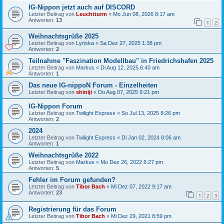
IG-Nippon jetzt auch auf DISCORD
Letzter Beitrag von
Leuchtturm
«
Mo Jun 08, 2026 8:17 am
Antworten:
13
1
2
Weihnachtsgrüße 2025
Letzter Beitrag von
Lyriska
«
Sa Dez 27, 2025 1:38 pm
Antworten:
2
Teilnahme "Faszination Modellbau" in Friedrichshafen 2025
Letzter Beitrag von
Markus
«
Di Aug 12, 2025 6:40 am
Antworten:
1
Das neue IG-nippoN Forum - Einzelheiten
Letzter Beitrag von
shiniji
«
Do Aug 07, 2025 9:21 pm
IG-Nippon Forum
Letzter Beitrag von
Twilight Express
«
So Jul 13, 2025 8:26 pm
Antworten:
2
2024
Letzter Beitrag von
Twilight Express
«
Di Jan 02, 2024 8:06 am
Antworten:
1
Weihnachtsgrüße 2022
Letzter Beitrag von
Markus
«
Mo Dez 26, 2022 6:27 pm
Antworten:
5
Fehler im Forum gefunden?
Letzter Beitrag von
Tibor Bach
«
Mi Dez 07, 2022 9:17 am
Antworten:
23
1
2
3
Registrierung für das Forum
Letzter Beitrag von
Tibor Bach
«
Mi Dez 29, 2021 8:59 pm