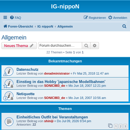
IG-nippoN
FAQ
Registrieren
Anmelden
S
Foren-Übersicht
IG nippoN
Allgemein
u
Allgemein
c
Suche
Erweiterte Suche
Neues Thema
h
22 Themen • Seite
1
von
1
e
Bekanntmachungen
Datenschutz
Letzter Beitrag von
deradministrator
«
Fr Mai 25, 2018 11:47 am
Einstieg in das Hobby 'japanische Modellbahnen'
Letzter Beitrag von
SONIC883_de
«
Mo Jun 18, 2007 12:21 pm
Netiquette
Letzter Beitrag von
SONIC883_de
«
Mo Jun 18, 2007 10:56 am
Themen
Einheitliches Outfit bei Veranstaltungen
Letzter Beitrag von
shiniji
«
Do Jul 09, 2026 9:54 pm
Antworten:
22
1
2
3