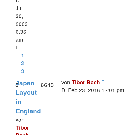
Do
Jul
30,
2009
6:36
am
1
2
3
von
Tibor Bach
Japan
0
16643
Di Feb 23, 2016 12:01 pm
Layout
in
England
von
Tibor