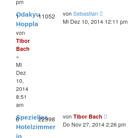
pm
von
Sebastian
Odakyu
1
11052
Mi Dez 10, 2014 12:11 pm
Hoppla
von
Tibor
Bach
»
Mi
Dez
10,
2014
8:51
am
von
Tibor Bach
Spezielles
6
22998
Do Nov 27, 2014 2:26 pm
Hotelzimmer
in