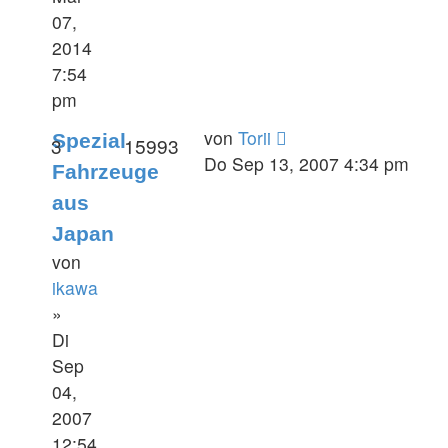
07,
2014
7:54
pm
von
Torii
Spezial
3
15993
Do Sep 13, 2007 4:34 pm
Fahrzeuge
aus
Japan
von
ikawa
»
Di
Sep
04,
2007
12:54