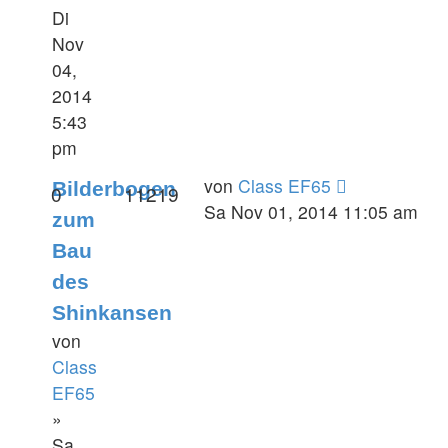
Di
Nov
04,
2014
5:43
pm
von
Class EF65
Bilderbogen
0
11219
Sa Nov 01, 2014 11:05 am
zum
Bau
des
Shinkansen
von
Class
EF65
»
Sa