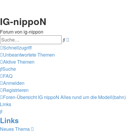
IG-nippoN
Forum von ig-nippon
Suche
Erweiterte
Suche
Schnellzugriff
Unbeantwortete Themen
Aktive Themen
Suche
FAQ
Anmelden
Registrieren
Foren-Übersicht
IG nippoN
Alles rund um die Modell(bahn)
Links
Suche
Links
Neues Thema