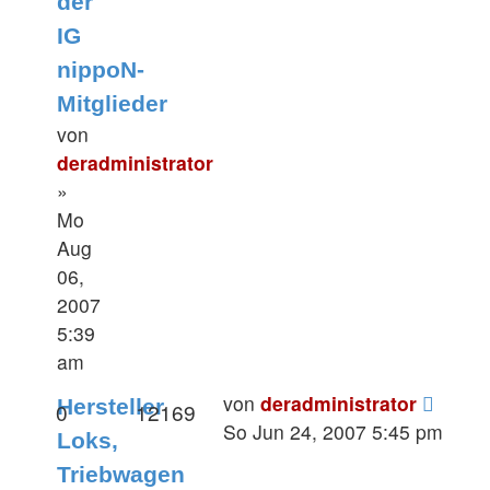
der
IG
nippoN-
Mitglieder
von
deradministrator
»
Mo
Aug
06,
2007
5:39
am
von
deradministrator
Hersteller
0
12169
So Jun 24, 2007 5:45 pm
Loks,
Triebwagen