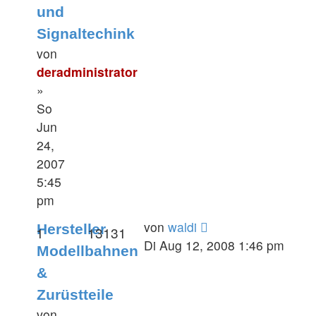
und
Signaltechink
von
deradministrator
»
So
Jun
24,
2007
5:45
pm
von
waldi
Hersteller
1
13131
Di Aug 12, 2008 1:46 pm
Modellbahnen
&
Zurüstteile
von