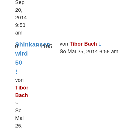
Sep
20,
2014
9:53
am
von
Tibor Bach
Shinkansen
0
11105
So Mai 25, 2014 6:56 am
wird
50
!
von
Tibor
Bach
»
So
Mai
25,