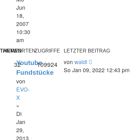
Jun
18,
2007
10:30
am
THEMEN
ANTWORTEN
ZUGRIFFE
LETZTER BEITRAG
von
waldi
Youtube
32
109924
So Jan 09, 2022 12:43 pm
Fundstücke
von
EVO-
X
»
Di
Jan
29,
2013