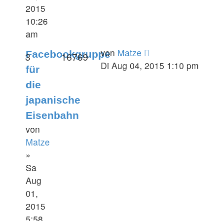
2015
10:26
am
von
Matze
Facebookgruppe
3
16769
Di Aug 04, 2015 1:10 pm
für
die
japanische
Eisenbahn
von
Matze
»
Sa
Aug
01,
2015
5:58