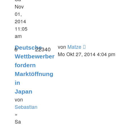
Nov
01,
2014
11:05
am
von
Matze
Deutsche
6
22340
Mo Okt 27, 2014 4:04 pm
Wettbewerber
fordern
Marktöffnung
in
Japan
von
Sebastian
»
Sa