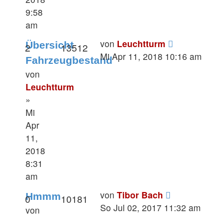
9:58
am
von
Leuchtturm
Übersicht
2
13512
Mi Apr 11, 2018 10:16 am
Fahrzeugbestand
von
Leuchtturm
»
Mi
Apr
11,
2018
8:31
am
von
Tibor Bach
Hmmm
0
10181
So Jul 02, 2017 11:32 am
von