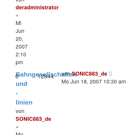
deradministrator
»
Mi
Jun
20,
2007
2:10
pm
von
SONIC883_de
Bahngesellschaften
0
12844
Mo Jun 18, 2007 10:30 am
und
-
linien
von
SONIC883_de
»
Mo