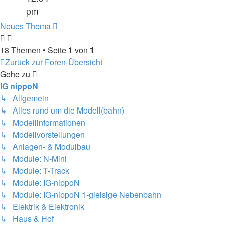
pm
Neues Thema
18 Themen • Seite
1
von
1
Zurück zur Foren-Übersicht
Gehe zu
IG nippoN
↳ Allgemein
↳ Alles rund um die Modell(bahn)
↳ Modellinformationen
↳ Modellvorstellungen
↳ Anlagen- & Modulbau
↳ Module: N-Mini
↳ Module: T-Track
↳ Module: IG-nippoN
↳ Module: IG-nippoN 1-gleisige Nebenbahn
↳ Elektrik & Elektronik
↳ Haus & Hof