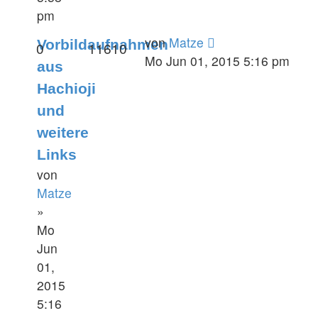
pm
von
Matze
Vorbildaufnahmen
0
11610
Mo Jun 01, 2015 5:16 pm
aus
Hachioji
und
weitere
Links
von
Matze
»
Mo
Jun
01,
2015
5:16