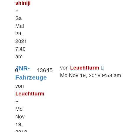
shiniji
»
Sa
Mai
29,
2021
7:40
am
von
Leuchtturm
JNR-
0
13645
Mo Nov 19, 2018 9:58 am
Fahrzeuge
von
Leuchtturm
»
Mo
Nov
19,
2018