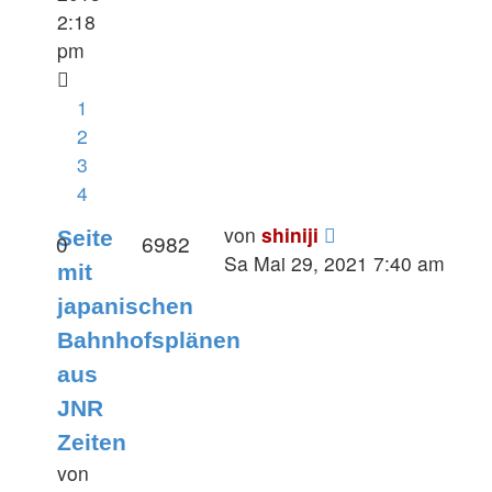
2:18
pm
1
2
3
4
von
shiniji
Seite
0
6982
Sa Mai 29, 2021 7:40 am
mit
japanischen
Bahnhofsplänen
aus
JNR
Zeiten
von