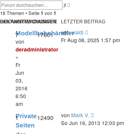
Suche
Erweiterte
Suche
18 Themen • Seite
1
von
1
BEKANNTMACHUNGEN
ANTWORTEN
ZUGRIFFE
LETZTER BEITRAG
von
waldi
Modellbahnhändler
7
17601
Fr Aug 08, 2025 1:57 pm
von
deradministrator
»
Fr
Jun
03,
2016
6:50
am
von
Mark V.
Private
1
12490
So Jun 16, 2013 12:03 pm
Seiten