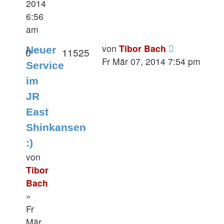
2014
6:56
am
von
Tibor Bach
Neuer
0
11525
Fr Mär 07, 2014 7:54 pm
Service
im
JR
East
Shinkansen
:)
von
Tibor
Bach
»
Fr
Mär