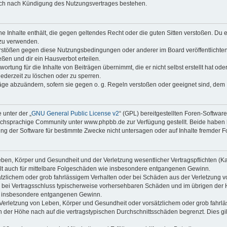
auch nach Kündigung des Nutzungsvertrages bestehen.
ine Inhalte enthält, die gegen geltendes Recht oder die guten Sitten verstoßen. Du 
 zu verwenden.
erstößen gegen diese Nutzungsbedingungen oder anderer im Board veröffentlichte
ßen und dir ein Hausverbot erteilen.
ortung für die Inhalte von Beiträgen übernimmt, die er nicht selbst erstellt hat od
jederzeit zu löschen oder zu sperren.
räge abzuändern, sofern sie gegen o. g. Regeln verstoßen oder geeignet sind, dem
 unter der „
GNU General Public License v2
“ (GPL) bereitgestellten Foren-Softwa
chsprachige Community unter www.phpbb.de zur Verfügung gestellt. Beide haben ke
g der Software für bestimmte Zwecke nicht untersagen oder auf Inhalte fremder F
ben, Körper und Gesundheit und der Verletzung wesentlicher Vertragspflichten (Kard
gilt auch für mittelbare Folgeschäden wie insbesondere entgangenen Gewinn.
ätzlichem oder grob fahrlässigem Verhalten oder bei Schäden aus der Verletzung 
 die bei Vertragsschluss typischerweise vorhersehbaren Schäden und im übrigen de
wie insbesondere entgangenen Gewinn.
erletzung von Leben, Körper und Gesundheit oder vorsätzlichem oder grob fahrläs
der Höhe nach auf die vertragstypischen Durchschnittsschäden begrenzt. Dies gi