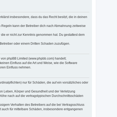
erklärst insbesondere, dass du das Recht besitzt, die in deinen
n Regeln kann der Betreiber dich nach Abmahnung zeitweise
er die er nicht zur Kenntnis genommen hat. Du gestattest dem
 Betreiber oder einem Dritten Schaden zuzufügen.
re von phpBB Limited (www.phpbb.com) handelt;
inen Einfluss auf die Art und Weise, wie die Software
oren Einfluss nehmen.
inalpflichten) nur für Schäden, die auf ein vorsätzliches oder
von Leben, Körper und Gesundheit und der Verletzung
r Höhe nach auf die vertragstypischen Durchschnittsschäden
sigem Verhalten des Betreibers auf die bei Vertragsschluss
lt auch für mittelbare Schäden, insbesondere entgangenen