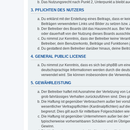
Das Nutzungsrecht nach Punkt 2, Unterpunkt a bleibt 
3. PFLICHTEN DES NUTZERS
Du erklärst mit der Erstellung eines Beitrags, dass er ke
Beiträgen verwendeten Links und Bilder zu setzen bzw.
Der Betreiber des Boards übt das Hausrecht aus. Bei V
oder dauerhaft von der Nutzung dieses Boards ausschlie
Du nimmst zur Kenntnis, dass der Betreiber keine Verantw
Betreiber, dein Benutzerkonto, Beiträge und Funktionen 
Du gestattest dem Betreiber darüber hinaus, deine Beit
4. GENERAL PUBLIC LICENSE
Du nimmst zur Kenntnis, dass es sich bei phpBB um eine
deutschsprachige Informationen werden durch die deuts
verwendet wird. Sie können insbesondere die Verwendun
5. GEWÄHRLEISTUNG
Der Betreiber haftet mit Ausnahme der Verletzung von Le
grob fahrlässiges Verhalten zurückzuführen sind. Dies 
Die Haftung ist gegenüber Verbrauchern außer bei vors
wesentlicher Vertragspflichten (Kardinalpflichten) auf
begrenzt. Dies gilt auch für mittelbare Folgeschäden 
Die Haftung ist gegenüber Unternehmern außer bei der V
typischerweise vorhersehbaren Schäden und im Übrigen 
Gewinn.