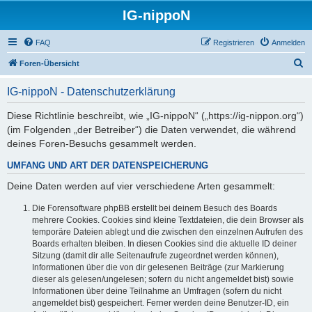
IG-nippoN
FAQ
Registrieren
Anmelden
S
Foren-Übersicht
u
IG-nippoN - Datenschutzerklärung
c
h
Diese Richtlinie beschreibt, wie „IG-nippoN“ („https://ig-nippon.org“)
(im Folgenden „der Betreiber“) die Daten verwendet, die während
e
deines Foren-Besuchs gesammelt werden.
UMFANG UND ART DER DATENSPEICHERUNG
Deine Daten werden auf vier verschiedene Arten gesammelt:
Die Forensoftware phpBB erstellt bei deinem Besuch des Boards
mehrere Cookies. Cookies sind kleine Textdateien, die dein Browser als
temporäre Dateien ablegt und die zwischen den einzelnen Aufrufen des
Boards erhalten bleiben. In diesen Cookies sind die aktuelle ID deiner
Sitzung (damit dir alle Seitenaufrufe zugeordnet werden können),
Informationen über die von dir gelesenen Beiträge (zur Markierung
dieser als gelesen/ungelesen; sofern du nicht angemeldet bist) sowie
Informationen über deine Teilnahme an Umfragen (sofern du nicht
angemeldet bist) gespeichert. Ferner werden deine Benutzer-ID, ein