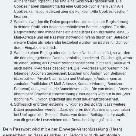
Authentifizierungsschlüssel und eine Session-ID gespeichert. Die
Cookies haben standardmäßig eine Gültigkeit von einem Jahr. Alle
Cookies kannst du jederzeit über die Funktion „Alle Cookies löschen“
löschen.
Weiterhin werden die Daten gespeichert, die du bei der Registrierung,
in deinem Profil oder deinem persönlichem Bereich angibst. Für die
Registrierung sind mindestens ein eindeutiger Benutzername, eine E-
Mail-Adresse und ein Passwort notwendig. Wenn durch den Betreiber
weitere Daten als notwendig festgelegt wurden, so ist dies für dich vor
deren Eingabe ersichtlich.
Wenn du einen Beitrag oder eine private Nachricht erstellst, so werden
die dort eingegebenen Daten ebenfalls gespeichert. Gleiches gilt, wenn
du einen Beitrag als Entwurf zwischenspeicherst. In diesen Fällen wird
auch deine IP-Adresse gespeichert. Die IP-Adresse wird weiterhin bei
folgenden Aktionen gespeichert: Löschen und Ändern von Beiträgen
(dazu zählen Private Nachrichten und Umfragen), Änderungen an
zentralen Profildaten (E-Mail-Adresse, Kontoaktivierung, Benutzer-
Passwort) und gescheiterte Anmeldeversuche. Die von deinem Browser
übermittelte Browser-Kennzeichnung (User Agent) wird nur in der „Wer
ist online?“-Funktion angezeigt und nicht dauerhaft gespeichert.
Schließlich erfordern einzelne Funktionen des Boards, dass weitere
Daten gespeichert werden. Dazu gehören dein Abstimmungsverhalten
bei Umfragen, der Gelesen-Status von deinen Beiträgen oder explizit
von dir gesetzte Lesezeichen oder Benachrichtigungsfunktionen.
Dein Passwort wird mit einer Einwege-Verschlüsselung (Hash)
gespeichert, so dass es sicher ist. Jedoch wird dir empfohlen,