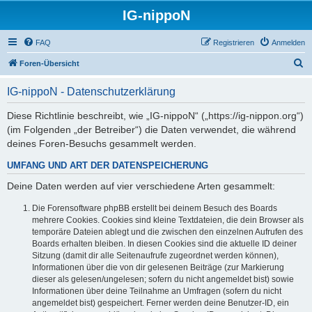
IG-nippoN
FAQ
Registrieren
Anmelden
S
Foren-Übersicht
u
IG-nippoN - Datenschutzerklärung
c
h
Diese Richtlinie beschreibt, wie „IG-nippoN“ („https://ig-nippon.org“)
(im Folgenden „der Betreiber“) die Daten verwendet, die während
e
deines Foren-Besuchs gesammelt werden.
UMFANG UND ART DER DATENSPEICHERUNG
Deine Daten werden auf vier verschiedene Arten gesammelt:
Die Forensoftware phpBB erstellt bei deinem Besuch des Boards
mehrere Cookies. Cookies sind kleine Textdateien, die dein Browser als
temporäre Dateien ablegt und die zwischen den einzelnen Aufrufen des
Boards erhalten bleiben. In diesen Cookies sind die aktuelle ID deiner
Sitzung (damit dir alle Seitenaufrufe zugeordnet werden können),
Informationen über die von dir gelesenen Beiträge (zur Markierung
dieser als gelesen/ungelesen; sofern du nicht angemeldet bist) sowie
Informationen über deine Teilnahme an Umfragen (sofern du nicht
angemeldet bist) gespeichert. Ferner werden deine Benutzer-ID, ein