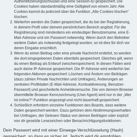
Authentifizierungsschlüssel und eine Session-ID gespeichert. Die
Cookies haben standardmäßig eine Gültigkeit von einem Jahr. Alle
Cookies kannst du jederzeit über die Funktion „Alle Cookies löschen“
löschen.
Weiterhin werden die Daten gespeichert, die du bei der Registrierung,
in deinem Profil oder deinem persönlichem Bereich angibst. Für die
Registrierung sind mindestens ein eindeutiger Benutzername, eine E-
Mail-Adresse und ein Passwort notwendig. Wenn durch den Betreiber
weitere Daten als notwendig festgelegt wurden, so ist dies für dich vor
deren Eingabe ersichtlich.
Wenn du einen Beitrag oder eine private Nachricht erstellst, so werden
die dort eingegebenen Daten ebenfalls gespeichert. Gleiches gilt, wenn
du einen Beitrag als Entwurf zwischenspeicherst. In diesen Fällen wird
auch deine IP-Adresse gespeichert. Die IP-Adresse wird weiterhin bei
folgenden Aktionen gespeichert: Löschen und Ändern von Beiträgen
(dazu zählen Private Nachrichten und Umfragen), Änderungen an
zentralen Profildaten (E-Mail-Adresse, Kontoaktivierung, Benutzer-
Passwort) und gescheiterte Anmeldeversuche. Die von deinem Browser
übermittelte Browser-Kennzeichnung (User Agent) wird nur in der „Wer
ist online?“-Funktion angezeigt und nicht dauerhaft gespeichert.
Schließlich erfordern einzelne Funktionen des Boards, dass weitere
Daten gespeichert werden. Dazu gehören dein Abstimmungsverhalten
bei Umfragen, der Gelesen-Status von deinen Beiträgen oder explizit
von dir gesetzte Lesezeichen oder Benachrichtigungsfunktionen.
Dein Passwort wird mit einer Einwege-Verschlüsselung (Hash)
gespeichert, so dass es sicher ist. Jedoch wird dir empfohlen,