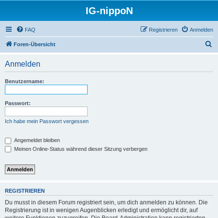
IG-nippoN
FAQ
Registrieren
Anmelden
S
Foren-Übersicht
u
Anmelden
c
h
Benutzername:
e
Passwort:
Ich habe mein Passwort vergessen
Angemeldet bleiben
Meinen Online-Status während dieser Sitzung verbergen
REGISTRIEREN
Du musst in diesem Forum registriert sein, um dich anmelden zu können. Die
Registrierung ist in wenigen Augenblicken erledigt und ermöglicht dir, auf
weitere Funktionen zuzugreifen. Die Board-Administration kann registrierten