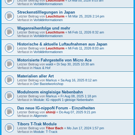
Letzter Beitrag von
Leuchtturm
«
Di Mai 05, 2026 9:03 am
Verfasst in
Vorbildinformationen
Streckenstilllegungen in Japan
Letzter Beitrag von
Leuchtturm
«
Mi Mär 25, 2026 2:14 pm
Verfasst in
Vorbildinformationen
Wagenreihenfolge und mehr
Letzter Beitrag von
Leuchtturm
«
Mi Feb 11, 2026 8:32 am
Verfasst in
Vorbildinformationen
Historische & aktuelle Luftaufnahmen aus Japan
Letzter Beitrag von
Leuchtturm
«
Mi Feb 11, 2026 8:03 am
Verfasst in
Vorbildinformationen
Motorisierte Fahrgestelle von Micro Ace
Letzter Beitrag von
waldi
«
Di Sep 30, 2025 10:30 am
Verfasst in
Haus & Hof
Materialien aller Art
Letzter Beitrag von
Markus
«
Sa Aug 16, 2025 8:12 am
Verfasst in
Der Bastelworkshop
Modulnorm eingleisige Nebenbahn
Letzter Beitrag von
Markus
«
Fr Aug 08, 2025 1:18 pm
Verfasst in
Module: IG-nippoN 1-gleisige Nebenbahn
Das neue IG-nippoN Forum - Einzelheiten
Letzter Beitrag von
shiniji
«
Do Aug 07, 2025 9:21 pm
Verfasst in
Allgemein
Tibors T-Trak Module
Letzter Beitrag von
Tibor Bach
«
Mo Jun 17, 2024 1:57 pm
Verfasst in
Module: T-Track