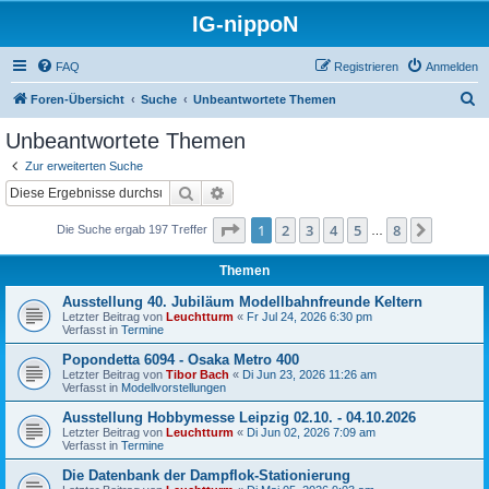
IG-nippoN
FAQ
Registrieren
Anmelden
S
Foren-Übersicht
Suche
Unbeantwortete Themen
u
Unbeantwortete Themen
c
Zur erweiterten Suche
h
Suche
Erweiterte Suche
e
Seite
1
von
8
1
2
3
4
5
8
Nächst
Die Suche ergab 197 Treffer
…
Themen
Ausstellung 40. Jubiläum Modellbahnfreunde Keltern
Letzter Beitrag von
Leuchtturm
«
Fr Jul 24, 2026 6:30 pm
Verfasst in
Termine
Popondetta 6094 - Osaka Metro 400
Letzter Beitrag von
Tibor Bach
«
Di Jun 23, 2026 11:26 am
Verfasst in
Modellvorstellungen
Ausstellung Hobbymesse Leipzig 02.10. - 04.10.2026
Letzter Beitrag von
Leuchtturm
«
Di Jun 02, 2026 7:09 am
Verfasst in
Termine
Die Datenbank der Dampflok-Stationierung