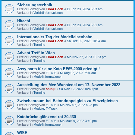
Sicherungstechnik
Letzter Beitrag von
Tibor Bach
«
Di Jan 23, 2024 6:53 am
Verfasst in
Vorbildinformationen
Hitachi
Letzter Beitrag von
Tibor Bach
«
Di Jan 23, 2024 6:51 am
Verfasst in
Vorbildinformationen
Internationaler Tag der Modelleisenbahn
Letzter Beitrag von
Tibor Bach
«
Sa Dez 02, 2023 10:54 am
Verfasst in
Termine
Advent Treff in Wien
Letzter Beitrag von
Tibor Bach
«
Mo Nov 27, 2023 10:23 pm
Verfasst in
Termine
Assy parts für eine Kato EF65-2000 erledigt !
Letzter Beitrag von
ET 403
«
Mi Aug 02, 2023 7:04 am
Verfasst in
Modellinformationen
Ausstellung des Mec Wunsiedel am 13. November 2022
Letzter Beitrag von
shiniji
«
Sa Nov 12, 2022 10:40 pm
Verfasst in
Termine
Zwischenraum bei Betondoppelgleis zu Einzelgleisen
Letzter Beitrag von
ET 403
«
Mo Nov 07, 2022 4:23 pm
Verfasst in
Module: T-Track
Katobrücke glänzend rot 20-430
Letzter Beitrag von
ET 403
«
Mo Mai 09, 2022 3:49 pm
Verfasst in
Modellinformationen
WISE