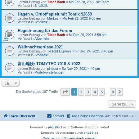
Letzter Beitrag von
Tibor Bach
«
Mo Feb 28, 2022 10:10 am
Verfasst in
Smalltalk
Hagen v. Ortloff spielt mit Tomix 92639
Letzter Beitrag von
Markus
«
Mo Feb 21, 2022 9:08 am
Verfasst in
Smalltalk
Registrierung für das Forum
Letzter Beitrag von
Tibor Bach
«
Mi Dez 29, 2021 8:59 pm
Verfasst in
Allgemein
Weihnachtsgrüsse 2021
Letzter Beitrag von
Twilight Express
«
Fr Dez 24, 2021 7:48 pm
Verfasst in
Smalltalk
富山地鉄: TOMYTEC 7018 & 7022
Letzter Beitrag von
pinepot
«
Sa Nov 20, 2021 4:40 pm
Verfasst in
Modellvorstellungen
Seite
1
von
8
1
2
3
4
5
8
Nächst
Die Suche ergab 197 Treffer
…
Gehe zu
Foren-Übersicht
Kontakt
Alle Cookies löschen
Alle Zeiten sind
UTC
Powered by
phpBB
® Forum Software © phpBB Limited
Deutsche Übersetzung durch
phpBB.de
Datenschutz
|
Nutzungsbedingungen