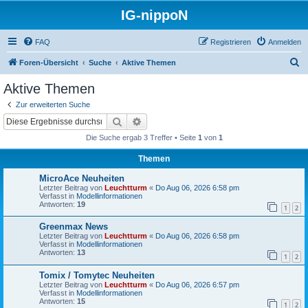
IG-nippoN
FAQ
Registrieren
Anmelden
S
Foren-Übersicht
Suche
Aktive Themen
u
Aktive Themen
c
Zur erweiterten Suche
h
Suche
Erweiterte Suche
e
Die Suche ergab 3 Treffer • Seite
1
von
1
Themen
MicroAce Neuheiten
Letzter Beitrag von
Leuchtturm
«
Do Aug 06, 2026 6:58 pm
Verfasst in
Modellinformationen
Antworten:
19
1
2
Greenmax News
Letzter Beitrag von
Leuchtturm
«
Do Aug 06, 2026 6:58 pm
Verfasst in
Modellinformationen
Antworten:
13
1
2
Tomix / Tomytec Neuheiten
Letzter Beitrag von
Leuchtturm
«
Do Aug 06, 2026 6:57 pm
Verfasst in
Modellinformationen
Antworten:
15
1
2