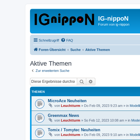
IG-nippoN
Forum von ig-nippon
Schnellzugriff
FAQ
Foren-Übersicht
Suche
Aktive Themen
Aktive Themen
Zur erweiterten Suche
Suche
Erweiterte Suche
THEMEN
MicroAce Neuheiten
von
Leuchtturm
»
Do Feb 09, 2023 9:23 am
» in
Modell
Greenmax News
von
Leuchtturm
»
So Feb 12, 2023 10:08 am
» in
Model
Tomix / Tomytec Neuheiten
von
Leuchtturm
»
Do Feb 09, 2023 9:10 am
» in
Modell