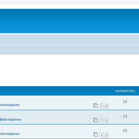
ANTWORTEN
19
informationen
1
2
13
linformationen
1
2
15
informationen
1
2