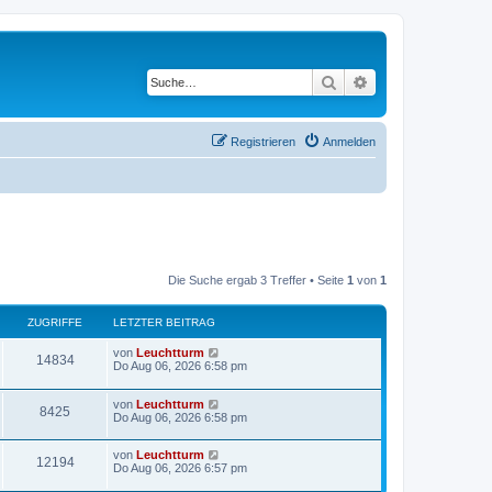
Suche
Erweiterte Suche
Registrieren
Anmelden
Die Suche ergab 3 Treffer • Seite
1
von
1
ZUGRIFFE
LETZTER BEITRAG
von
Leuchtturm
14834
Do Aug 06, 2026 6:58 pm
von
Leuchtturm
8425
Do Aug 06, 2026 6:58 pm
von
Leuchtturm
12194
Do Aug 06, 2026 6:57 pm