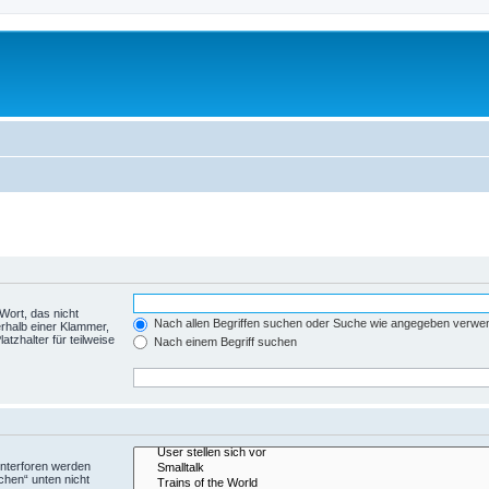
Wort, das nicht
Nach allen Begriffen suchen oder Suche wie angegeben verwe
rhalb einer Klammer,
tzhalter für teilweise
Nach einem Begriff suchen
Unterforen werden
chen“ unten nicht