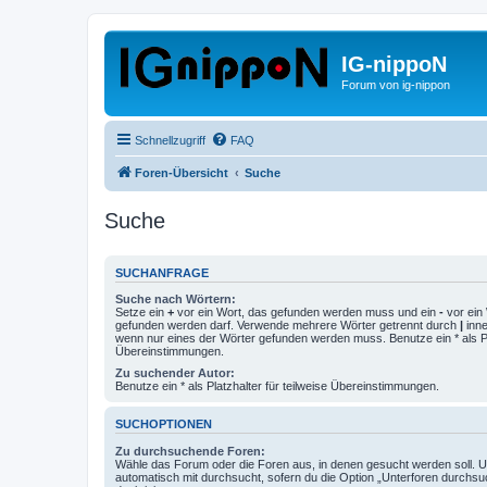
IG-nippoN
Forum von ig-nippon
Schnellzugriff
FAQ
Foren-Übersicht
Suche
Suche
SUCHANFRAGE
Suche nach Wörtern:
Setze ein
+
vor ein Wort, das gefunden werden muss und ein
-
vor ein 
gefunden werden darf. Verwende mehrere Wörter getrennt durch
|
inne
wenn nur eines der Wörter gefunden werden muss. Benutze ein * als Pla
Übereinstimmungen.
Zu suchender Autor:
Benutze ein * als Platzhalter für teilweise Übereinstimmungen.
SUCHOPTIONEN
Zu durchsuchende Foren:
Wähle das Forum oder die Foren aus, in denen gesucht werden soll. 
automatisch mit durchsucht, sofern du die Option „Unterforen durchsu