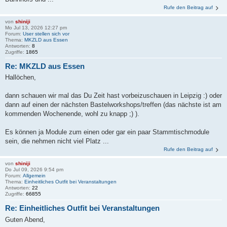
Rufe den Beitrag auf
von
shiniji
Mo Jul 13, 2026 12:27 pm
Forum:
User stellen sich vor
Thema:
MKZLD aus Essen
Antworten:
8
Zugriffe:
1865
Re: MKZLD aus Essen
Hallöchen,
dann schauen wir mal das Du Zeit hast vorbeizuschauen in Leipzig :) oder
dann auf einen der nächsten Bastelworkshops/treffen (das nächste ist am
kommenden Wochenende, wohl zu knapp ;) ).
Es können ja Module zum einen oder gar ein paar Stammtischmodule
sein, die nehmen nicht viel Platz ...
Rufe den Beitrag auf
von
shiniji
Do Jul 09, 2026 9:54 pm
Forum:
Allgemein
Thema:
Einheitliches Outfit bei Veranstaltungen
Antworten:
22
Zugriffe:
66855
Re: Einheitliches Outfit bei Veranstaltungen
Guten Abend,