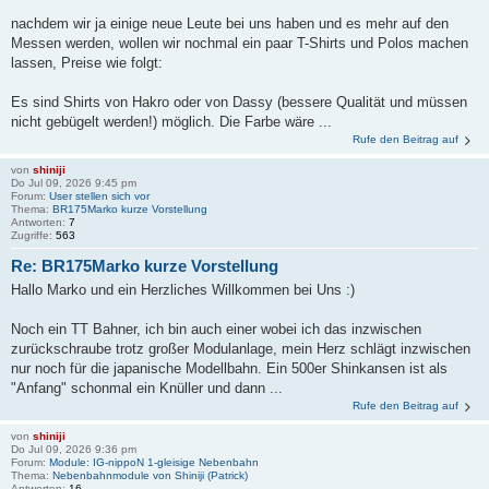
nachdem wir ja einige neue Leute bei uns haben und es mehr auf den
Messen werden, wollen wir nochmal ein paar T-Shirts und Polos machen
lassen, Preise wie folgt:
Es sind Shirts von Hakro oder von Dassy (bessere Qualität und müssen
nicht gebügelt werden!) möglich. Die Farbe wäre ...
Rufe den Beitrag auf
von
shiniji
Do Jul 09, 2026 9:45 pm
Forum:
User stellen sich vor
Thema:
BR175Marko kurze Vorstellung
Antworten:
7
Zugriffe:
563
Re: BR175Marko kurze Vorstellung
Hallo Marko und ein Herzliches Willkommen bei Uns :)
Noch ein TT Bahner, ich bin auch einer wobei ich das inzwischen
zurückschraube trotz großer Modulanlage, mein Herz schlägt inzwischen
nur noch für die japanische Modellbahn. Ein 500er Shinkansen ist als
"Anfang" schonmal ein Knüller und dann ...
Rufe den Beitrag auf
von
shiniji
Do Jul 09, 2026 9:36 pm
Forum:
Module: IG-nippoN 1-gleisige Nebenbahn
Thema:
Nebenbahnmodule von Shiniji (Patrick)
Antworten:
16