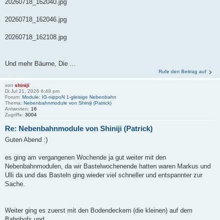
20260718_162040.jpg
20260718_162046.jpg
20260718_162108.jpg
Und mehr Bäume, Die ...
Rufe den Beitrag auf
von
shiniji
Di Jul 21, 2026 6:49 pm
Forum:
Module: IG-nippoN 1-gleisige Nebenbahn
Thema:
Nebenbahnmodule von Shiniji (Patrick)
Antworten:
16
Zugriffe:
3004
Re: Nebenbahnmodule von Shiniji (Patrick)
Guten Abend :)
es ging am vergangenen Wochende ja gut weiter mit den
Nebenbahnmodulen, da wir Bastelwochenende hatten waren Markus und
Ulli da und das Basteln ging wieder viel schneller und entspannter zur
Sache.
Weiter ging es zuerst mit den Bodendeckern (die kleinen) auf dem
Bahnhofs und ...