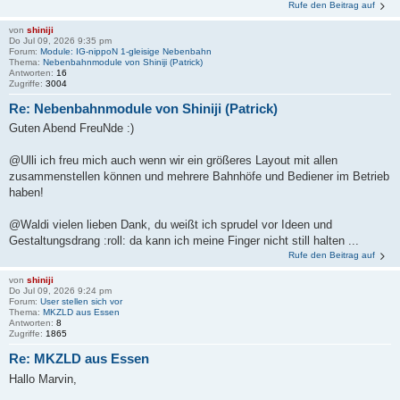
Rufe den Beitrag auf
von
shiniji
Do Jul 09, 2026 9:35 pm
Forum:
Module: IG-nippoN 1-gleisige Nebenbahn
Thema:
Nebenbahnmodule von Shiniji (Patrick)
Antworten:
16
Zugriffe:
3004
Re: Nebenbahnmodule von Shiniji (Patrick)
Guten Abend FreuNde :)
@Ulli ich freu mich auch wenn wir ein größeres Layout mit allen
zusammenstellen können und mehrere Bahnhöfe und Bediener im Betrieb
haben!
@Waldi vielen lieben Dank, du weißt ich sprudel vor Ideen und
Gestaltungsdrang :roll: da kann ich meine Finger nicht still halten ...
Rufe den Beitrag auf
von
shiniji
Do Jul 09, 2026 9:24 pm
Forum:
User stellen sich vor
Thema:
MKZLD aus Essen
Antworten:
8
Zugriffe:
1865
Re: MKZLD aus Essen
Hallo Marvin,