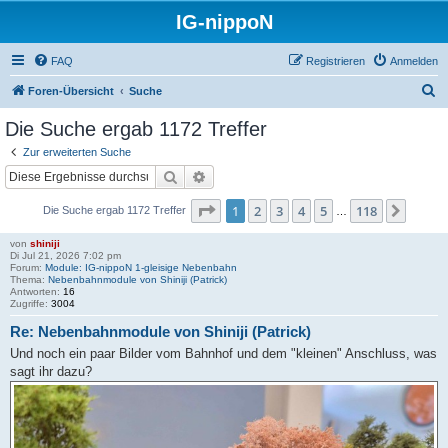
IG-nippoN
FAQ
Registrieren
Anmelden
S
Foren-Übersicht
Suche
u
Die Suche ergab 1172 Treffer
c
Zur erweiterten Suche
h
Suche
Erweiterte Suche
e
Seite
1
von
118
1
2
3
4
5
118
Nächs
Die Suche ergab 1172 Treffer
…
von
shiniji
Di Jul 21, 2026 7:02 pm
Forum:
Module: IG-nippoN 1-gleisige Nebenbahn
Thema:
Nebenbahnmodule von Shiniji (Patrick)
Antworten:
16
Zugriffe:
3004
Re: Nebenbahnmodule von Shiniji (Patrick)
Und noch ein paar Bilder vom Bahnhof und dem "kleinen" Anschluss, was
sagt ihr dazu?