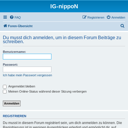
IG-nippoN
FAQ
Registrieren
Anmelden
S
Foren-Übersicht
u
Du musst dich anmelden, um in diesem Forum Beiträge zu
c
schreiben.
h
Benutzername:
e
Passwort:
Ich habe mein Passwort vergessen
Angemeldet bleiben
Meinen Online-Status während dieser Sitzung verbergen
REGISTRIEREN
Du musst in diesem Forum registriert sein, um dich anmelden zu können. Die
Registrierung ist in wenigen Augenblicken erledigt und ermöglicht dir, auf