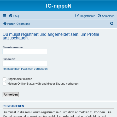
IG-nippoN
FAQ
Registrieren
Anmelden
S
Foren-Übersicht
u
Du musst registriert und angemeldet sein, um Profile
c
anzuschauen.
h
Benutzername:
e
Passwort:
Ich habe mein Passwort vergessen
Angemeldet bleiben
Meinen Online-Status während dieser Sitzung verbergen
REGISTRIEREN
Du musst in diesem Forum registriert sein, um dich anmelden zu können. Die
Registrierung ist in wenigen Augenblicken erledigt und ermöglicht dir, auf