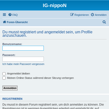
IG-nippoN
FAQ
Registrieren
Anmelden
S
Foren-Übersicht
u
Du musst registriert und angemeldet sein, um Profile
c
anzuschauen.
h
Benutzername:
e
Passwort:
Ich habe mein Passwort vergessen
Angemeldet bleiben
Meinen Online-Status während dieser Sitzung verbergen
REGISTRIEREN
Du musst in diesem Forum registriert sein, um dich anmelden zu können. Die
Registrierung ist in wenigen Augenblicken erledigt und ermöglicht dir, auf