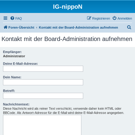
IG-nippoN
FAQ
Registrieren
Anmelden
S
Foren-Übersicht
Kontakt mit der Board-Administration aufnehmen
u
Kontakt mit der Board-Administration aufnehmen
c
h
Empfänger:
Administrator
e
Deine E-Mail-Adresse:
Dein Name:
Betreff:
Nachrichtentext:
Diese Nachricht wird als reiner Text verschickt, verwende daher kein HTML oder
BBCode. Als Antwort-Adresse für die E-Mail wird deine E-Mail-Adresse angegeben.