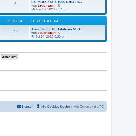
r
e
Re: Micro Ace A-0989 Serie 78…
r
8
B
s
N
von
Leuchtturm
a
e
t
e
Mi Jun 10, 2026 7:17 am
g
i
e
u
t
r
e
r
B
s
BEITRÄGE
LETZTER BEITRAG
a
e
t
g
i
e
Ausstellung 40. Jubiläum Mode…
t
r
1718
N
von
Leuchtturm
r
B
e
Fr Jul 24, 2026 6:30 pm
a
e
u
g
i
e
t
s
r
t
a
e
g
r
B
e
i
t
r
a
g
Kontakt
Alle Cookies löschen
Alle Zeiten sind
UTC