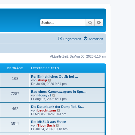
Suche
Erweiterte Suche
Registrieren
Anmelden
Aktuelle Zeit: Sa Aug 08, 2026 6:16 am
BEITRÄGE
LETZTER BEITRAG
Re: Einheitliches Outfit bei …
168
N
von
shiniji
e
Do Jul 09, 2026 9:54 pm
u
e
Bau eines Kamerawagens in Spu…
7287
s
N
von
Nicoey21
t
e
Fr Aug 07, 2026 5:11 pm
e
u
r
e
Die Datenbank der Dampflok-St…
462
B
s
N
von
Leuchtturm
e
t
e
Di Mai 05, 2026 9:03 am
i
e
u
t
r
e
Re: MKZLD aus Essen
r
3511
B
s
N
von
Tibor Bach
a
e
t
e
Fr Jul 24, 2026 10:18 am
g
i
e
u
t