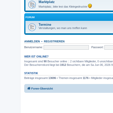
Marktplatz
Marktplatz, bitte lest das Kleingedruckte
FORUM
Termine
Verstaltungen, wo man uns treffen kann
ANMELDEN
•
REGISTRIEREN
Benutzername:
Passwort:
WER IST ONLINE?
Insgesamt sind
90
Besucher online :: 2 sichtbare Mitglieder, 0 unsichtba
Der Besucherrekord liegt bei
1912
Besuchern, die am Sa Jun 06, 2026 9:0
STATISTIK
Beiträge insgesamt
13696
• Themen insgesamt
1176
• Mitglieder insges
Foren-Übersicht