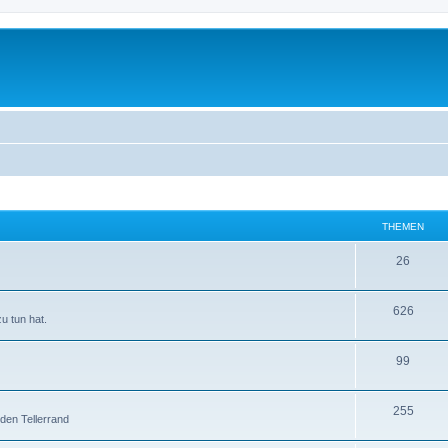
THEMEN
26
626
u tun hat.
99
255
 den Tellerrand