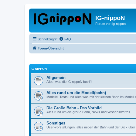
IG-nippoN
Forum von ig-nippon
Schnellzugriff
FAQ
Foren-Übersicht
IG NIPPON
Allgemein
Alles, was die IG nippoN betrifft
Alles rund um die Modell(bahn)
Modelle, Tests und alles was mit der kleinen Bahn im Modell z
Die Große Bahn - Das Vorbild
Alles rund um die große Bahn, News und Wissenswertes
Sonstiges
User-vorstellungen, alles neben der Bahn und der Blick über