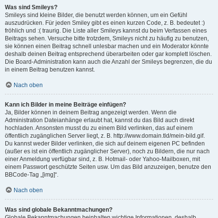
Was sind Smileys?
Smileys sind kleine Bilder, die benutzt werden können, um ein Gefühl
auszudrücken. Für jeden Smiley gibt es einen kurzen Code, z. B. bedeutet :)
fröhlich und :( traurig. Die Liste aller Smileys kannst du beim Verfassen eines
Beitrags sehen. Versuche bitte trotzdem, Smileys nicht zu häufig zu benutzen,
sie können einen Beitrag schnell unlesbar machen und ein Moderator könnte
deshalb deinen Beitrag entsprechend überarbeiten oder gar komplett löschen.
Die Board-Administration kann auch die Anzahl der Smileys begrenzen, die du
in einem Beitrag benutzen kannst.
Nach oben
Kann ich Bilder in meine Beiträge einfügen?
Ja, Bilder können in deinem Beitrag angezeigt werden. Wenn die
Administration Dateianhänge erlaubt hat, kannst du das Bild auch direkt
hochladen. Ansonsten musst du zu einem Bild verlinken, das auf einem
öffentlich zugänglichen Server liegt, z. B. http://www.domain.tld/mein-bild.gif.
Du kannst weder Bilder verlinken, die sich auf deinem eigenen PC befinden
(außer es ist ein öffentlich zugänglicher Server), noch zu Bildern, die nur nach
einer Anmeldung verfügbar sind, z. B. Hotmail- oder Yahoo-Mailboxen, mit
einem Passwort geschützte Seiten usw. Um das Bild anzuzeigen, benutze den
BBCode-Tag „[img]“.
Nach oben
Was sind globale Bekanntmachungen?
Globale Bekanntmachungen beinhalten wichtige Informationen, deshalb