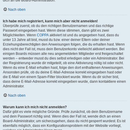
dich an die Board-Administration.
Nach oben
Ich habe mich registriert, kann mich aber nicht anmelden!
Überprüfe zuerst, ob du den richtigen Benutzernamen und das richtige
Passwort eingegeben hast. Wenn diese stimmen, dann gibt es zwei
Möglichkeiten. Wenn
COPPA
aktiviert ist und du angegeben hast, dass du
unter 13 Jahre alt bist, musst du bzw. einer deiner Eltern oder deiner
Erziehungsberechtigten den Anweisungen folgen, die du erhalten hast. Wenn
dies nicht der Fall ist, muss dein Benutzerkonto vielleicht aktiviert werden. Bei
einigen Boards müssen alle neu angemeldeten Mitglieder erst freigeschaltet
werden – entweder musst du dies selbst erledigen oder ein Administrator. Bei
der Registrierung wurde dir mitgeteilt, ob eine Aktivierung nötig ist oder nicht.
Wenn du eine E-Mail erhalten hast, folge den dort enthaltenen Anweisungen.
Ansonsten prüfe, ob du deine E-Mail-Adresse korrekt eingegeben hast oder
die E-Mail von einem Spam-Filter blockiert wurde. Wenn du dir sicher bist,
dass deine E-Mail-Adresse korrekt eingegeben wurde, dann kontaktiere einen
Administrator.
Nach oben
Warum kann ich mich nicht anmelden?
Dafür gibt es viele mögliche Gründe. Prüfe zunächst, ob dein Benutzername
und dein Passwort richtig sind. Wenn dies der Fall ist, wende dich an einen
Board-Administrator, um sicherzugehen, dass du nicht gesperrt wurdest. Es ist
ebenfalls möglich, dass ein Konfigurationsproblem mit der Website vorliegt,