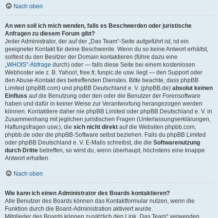
Nach oben
An wen soll ich mich wenden, falls es Beschwerden oder juristische
Anfragen zu diesem Forum gibt?
Jeder Administrator, der auf der „Das Team“-Seite aufgeführt ist, ist ein
geeigneter Kontakt für deine Beschwerde. Wenn du so keine Antwort erhältst,
solltest du den Besitzer der Domain kontaktieren (führe dazu eine
„WHOIS“-Abfrage
durch) oder — falls diese Seite bei einem kostenlosen
Webhoster wie z. B. Yahoo!, free.fr, funpic.de usw. liegt — den Support oder
den Abuse-Kontakt des betreffenden Dienstes. Bitte beachte, dass phpBB
Limited (phpBB.com) und phpBB Deutschland e. V. (phpBB.de)
absolut keinen
Einfluss
auf die Benutzung oder den oder die Benutzer der Forensoftware
haben und dafür in keiner Weise zur Verantwortung herangezogen werden
können. Kontaktiere daher nie phpBB Limited oder phpBB Deutschland e. V. in
Zusammenhang mit jeglichen juristischen Fragen (Unterlassungserklärungen,
Haftungsfragen usw.), die
sich nicht direkt
auf die Websiten phpbb.com,
phpbb.de oder die phpBB-Software selbst beziehen. Falls du phpBB Limited
oder phpBB Deutschland e. V. E-Mails schreibst, die die
Softwarenutzung
durch Dritte
betreffen, so wirst du, wenn überhaupt, höchstens eine knappe
Antwort erhalten.
Nach oben
Wie kann ich einen Administrator des Boards kontaktieren?
Alle Benutzer des Boards können das Kontaktformular nutzen, wenn die
Funktion durch die Board-Administration aktiviert wurde.
Mitglieder des Boards können zusätzlich den Link „Das Team“ verwenden.