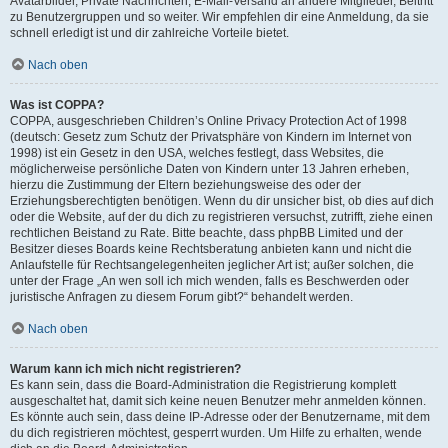
Avatarbilder, Private Nachrichten, E-Mail-Versand an andere Mitglieder, Beitritt
zu Benutzergruppen und so weiter. Wir empfehlen dir eine Anmeldung, da sie
schnell erledigt ist und dir zahlreiche Vorteile bietet.
Nach oben
Was ist COPPA?
COPPA, ausgeschrieben Children’s Online Privacy Protection Act of 1998
(deutsch: Gesetz zum Schutz der Privatsphäre von Kindern im Internet von
1998) ist ein Gesetz in den USA, welches festlegt, dass Websites, die
möglicherweise persönliche Daten von Kindern unter 13 Jahren erheben,
hierzu die Zustimmung der Eltern beziehungsweise des oder der
Erziehungsberechtigten benötigen. Wenn du dir unsicher bist, ob dies auf dich
oder die Website, auf der du dich zu registrieren versuchst, zutrifft, ziehe einen
rechtlichen Beistand zu Rate. Bitte beachte, dass phpBB Limited und der
Besitzer dieses Boards keine Rechtsberatung anbieten kann und nicht die
Anlaufstelle für Rechtsangelegenheiten jeglicher Art ist; außer solchen, die
unter der Frage „An wen soll ich mich wenden, falls es Beschwerden oder
juristische Anfragen zu diesem Forum gibt?“ behandelt werden.
Nach oben
Warum kann ich mich nicht registrieren?
Es kann sein, dass die Board-Administration die Registrierung komplett
ausgeschaltet hat, damit sich keine neuen Benutzer mehr anmelden können.
Es könnte auch sein, dass deine IP-Adresse oder der Benutzername, mit dem
du dich registrieren möchtest, gesperrt wurden. Um Hilfe zu erhalten, wende