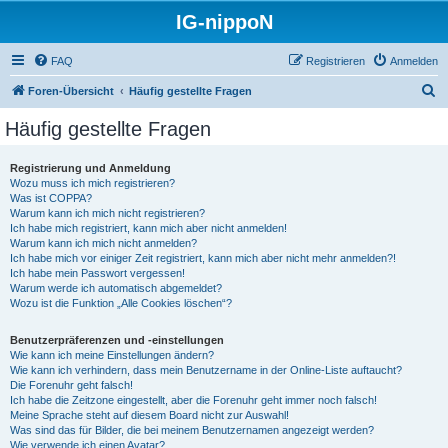
IG-nippoN
FAQ
Registrieren
Anmelden
S
Foren-Übersicht
Häufig gestellte Fragen
u
Häufig gestellte Fragen
c
h
Registrierung und Anmeldung
Wozu muss ich mich registrieren?
e
Was ist COPPA?
Warum kann ich mich nicht registrieren?
Ich habe mich registriert, kann mich aber nicht anmelden!
Warum kann ich mich nicht anmelden?
Ich habe mich vor einiger Zeit registriert, kann mich aber nicht mehr anmelden?!
Ich habe mein Passwort vergessen!
Warum werde ich automatisch abgemeldet?
Wozu ist die Funktion „Alle Cookies löschen“?
Benutzerpräferenzen und -einstellungen
Wie kann ich meine Einstellungen ändern?
Wie kann ich verhindern, dass mein Benutzername in der Online-Liste auftaucht?
Die Forenuhr geht falsch!
Ich habe die Zeitzone eingestellt, aber die Forenuhr geht immer noch falsch!
Meine Sprache steht auf diesem Board nicht zur Auswahl!
Was sind das für Bilder, die bei meinem Benutzernamen angezeigt werden?
Wie verwende ich einen Avatar?