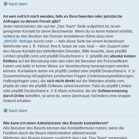
Nach oben
An wen soll ich mich wenden, falls es Beschwerden oder juristische
Anfragen zu diesem Forum gibt?
Jeder Administrator, der auf der „Das Team“-Seite aufgeführt ist, ist ein
geeigneter Kontakt für deine Beschwerde. Wenn du so keine Antwort erhältst,
solltest du den Besitzer der Domain kontaktieren (führe dazu eine
„WHOIS“-Abfrage
durch) oder — falls diese Seite bei einem kostenlosen
Webhoster wie z. B. Yahoo!, free.fr, funpic.de usw. liegt — den Support oder
den Abuse-Kontakt des betreffenden Dienstes. Bitte beachte, dass phpBB
Limited (phpBB.com) und phpBB Deutschland e. V. (phpBB.de)
absolut keinen
Einfluss
auf die Benutzung oder den oder die Benutzer der Forensoftware
haben und dafür in keiner Weise zur Verantwortung herangezogen werden
können. Kontaktiere daher nie phpBB Limited oder phpBB Deutschland e. V. in
Zusammenhang mit jeglichen juristischen Fragen (Unterlassungserklärungen,
Haftungsfragen usw.), die
sich nicht direkt
auf die Websiten phpbb.com,
phpbb.de oder die phpBB-Software selbst beziehen. Falls du phpBB Limited
oder phpBB Deutschland e. V. E-Mails schreibst, die die
Softwarenutzung
durch Dritte
betreffen, so wirst du, wenn überhaupt, höchstens eine knappe
Antwort erhalten.
Nach oben
Wie kann ich einen Administrator des Boards kontaktieren?
Alle Benutzer des Boards können das Kontaktformular nutzen, wenn die
Funktion durch die Board-Administration aktiviert wurde.
Mitglieder des Boards können zusätzlich den Link „Das Team“ verwenden.