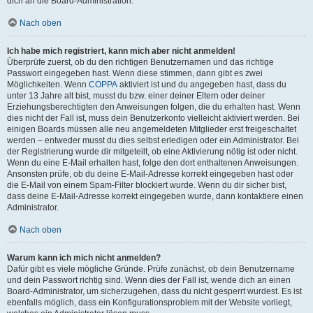
dich an die Board-Administration.
Nach oben
Ich habe mich registriert, kann mich aber nicht anmelden!
Überprüfe zuerst, ob du den richtigen Benutzernamen und das richtige
Passwort eingegeben hast. Wenn diese stimmen, dann gibt es zwei
Möglichkeiten. Wenn
COPPA
aktiviert ist und du angegeben hast, dass du
unter 13 Jahre alt bist, musst du bzw. einer deiner Eltern oder deiner
Erziehungsberechtigten den Anweisungen folgen, die du erhalten hast. Wenn
dies nicht der Fall ist, muss dein Benutzerkonto vielleicht aktiviert werden. Bei
einigen Boards müssen alle neu angemeldeten Mitglieder erst freigeschaltet
werden – entweder musst du dies selbst erledigen oder ein Administrator. Bei
der Registrierung wurde dir mitgeteilt, ob eine Aktivierung nötig ist oder nicht.
Wenn du eine E-Mail erhalten hast, folge den dort enthaltenen Anweisungen.
Ansonsten prüfe, ob du deine E-Mail-Adresse korrekt eingegeben hast oder
die E-Mail von einem Spam-Filter blockiert wurde. Wenn du dir sicher bist,
dass deine E-Mail-Adresse korrekt eingegeben wurde, dann kontaktiere einen
Administrator.
Nach oben
Warum kann ich mich nicht anmelden?
Dafür gibt es viele mögliche Gründe. Prüfe zunächst, ob dein Benutzername
und dein Passwort richtig sind. Wenn dies der Fall ist, wende dich an einen
Board-Administrator, um sicherzugehen, dass du nicht gesperrt wurdest. Es ist
ebenfalls möglich, dass ein Konfigurationsproblem mit der Website vorliegt,