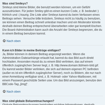
Was sind Smileys?
Smileys sind kleine Bilder, die benutzt werden können, um ein Gefühl
auszudrücken. Für jeden Smiley gibt es einen kurzen Code, z. B. bedeutet :)
fröhlich und :( traurig. Die Liste aller Smileys kannst du beim Verfassen eines
Beitrags sehen. Versuche bitte trotzdem, Smileys nicht zu häufig zu benutzen,
sie können einen Beitrag schnell unlesbar machen und ein Moderator könnte
deshalb deinen Beitrag entsprechend überarbeiten oder gar komplett löschen.
Die Board-Administration kann auch die Anzahl der Smileys begrenzen, die du
in einem Beitrag benutzen kannst.
Nach oben
Kann ich Bilder in meine Beiträge einfügen?
Ja, Bilder können in deinem Beitrag angezeigt werden. Wenn die
Administration Dateianhänge erlaubt hat, kannst du das Bild auch direkt
hochladen. Ansonsten musst du zu einem Bild verlinken, das auf einem
öffentlich zugänglichen Server liegt, z. B. http://www.domain.tld/mein-bild.gif.
Du kannst weder Bilder verlinken, die sich auf deinem eigenen PC befinden
(außer es ist ein öffentlich zugänglicher Server), noch zu Bildern, die nur nach
einer Anmeldung verfügbar sind, z. B. Hotmail- oder Yahoo-Mailboxen, mit
einem Passwort geschützte Seiten usw. Um das Bild anzuzeigen, benutze den
BBCode-Tag „[img]“.
Nach oben
Was sind globale Bekanntmachungen?
Globale Bekanntmachungen beinhalten wichtige Informationen, deshalb