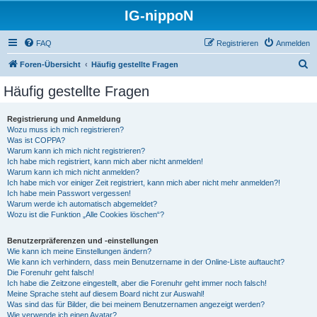
IG-nippoN
FAQ
Registrieren
Anmelden
S
Foren-Übersicht
Häufig gestellte Fragen
u
Häufig gestellte Fragen
c
h
Registrierung und Anmeldung
Wozu muss ich mich registrieren?
e
Was ist COPPA?
Warum kann ich mich nicht registrieren?
Ich habe mich registriert, kann mich aber nicht anmelden!
Warum kann ich mich nicht anmelden?
Ich habe mich vor einiger Zeit registriert, kann mich aber nicht mehr anmelden?!
Ich habe mein Passwort vergessen!
Warum werde ich automatisch abgemeldet?
Wozu ist die Funktion „Alle Cookies löschen“?
Benutzerpräferenzen und -einstellungen
Wie kann ich meine Einstellungen ändern?
Wie kann ich verhindern, dass mein Benutzername in der Online-Liste auftaucht?
Die Forenuhr geht falsch!
Ich habe die Zeitzone eingestellt, aber die Forenuhr geht immer noch falsch!
Meine Sprache steht auf diesem Board nicht zur Auswahl!
Was sind das für Bilder, die bei meinem Benutzernamen angezeigt werden?
Wie verwende ich einen Avatar?