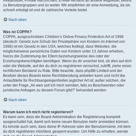
Avatarbilder, Private Nachrichten, E-Mail-Versand an andere Mitglieder, Beitritt
zu Benutzergruppen und so weiter. Wir empfehlen dir eine Anmeldung, da sie
schnell erledigt ist und dir zahlreiche Vorteile bietet.
Nach oben
Was ist COPPA?
COPPA, ausgeschrieben Children’s Online Privacy Protection Act of 1998
(deutsch: Gesetz zum Schutz der Privatsphäre von Kindern im Internet von
1998) ist ein Gesetz in den USA, welches festlegt, dass Websites, die
möglicherweise persönliche Daten von Kindern unter 13 Jahren erheben,
hierzu die Zustimmung der Eltern beziehungsweise des oder der
Erziehungsberechtigten benötigen. Wenn du dir unsicher bist, ob dies auf dich
oder die Website, auf der du dich zu registrieren versuchst, zutrifft, ziehe einen
rechtlichen Beistand zu Rate. Bitte beachte, dass phpBB Limited und der
Besitzer dieses Boards keine Rechtsberatung anbieten kann und nicht die
Anlaufstelle für Rechtsangelegenheiten jeglicher Art ist; außer solchen, die
unter der Frage „An wen soll ich mich wenden, falls es Beschwerden oder
juristische Anfragen zu diesem Forum gibt?“ behandelt werden.
Nach oben
Warum kann ich mich nicht registrieren?
Es kann sein, dass die Board-Administration die Registrierung komplett
ausgeschaltet hat, damit sich keine neuen Benutzer mehr anmelden können.
Es könnte auch sein, dass deine IP-Adresse oder der Benutzername, mit dem
du dich registrieren möchtest, gesperrt wurden. Um Hilfe zu erhalten, wende